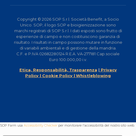
Copyright © 2026 SOP S.r.l. Società Benefit, a Socio
Unico. SOP, il logo SOP e bioigienizzazione sono
marchi registrati di SOP S.r.l. I dati esposti sono frutto di
esperienze di campo e non costituiscono garanzia di
risultato. I risultati in campo possono mutare in funzione
di variabili ambientali e di gestione della mandria.
C.F. e P.IVA 02682280124 R.E.A. VA-277181 Cap.sociale
Euro 100.000,00 i.v.
Etica, Responsabilità, Trasparenza
|
Privacy
Policy |
Cookie Policy |
Whistleblowing
SOP Farm usa
Accessibility Checker
per monitorare l'accessibilità del nostro sito web.