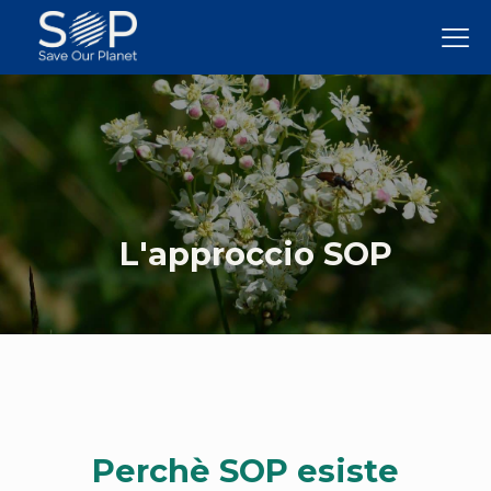
Salta
al
contenuto
L'approccio SOP
Perchè SOP esiste